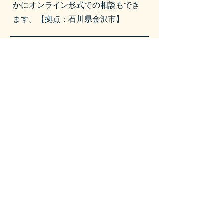
かにオンライン形式での相談もでき
ます。【拠点：石川県金沢市】
ほっとすてぃしょんゆずの会
トランスジェンダーの子を持つ保護
者様向けに「ゆずの会」を開催して
います。LINEを通じてLGBTQ＋に関
連する情報共有なども行っていま