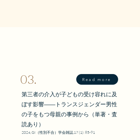
03.
を刻み、やがて予期せ
Read more
第三者の介入が子どもの受け容れに及
に記されるととも
ィクション作品。家
ぼす影響――トランスジェンダー男性
さなひとつの家族の
の子をもつ母親の事例から
（単著・査
読あり）
掌子氏（明治大学）
畑開人・勝又栄政

2024, GI（性別不合）学会雑誌,17 (1): 85-91
、臨床心理学者・東