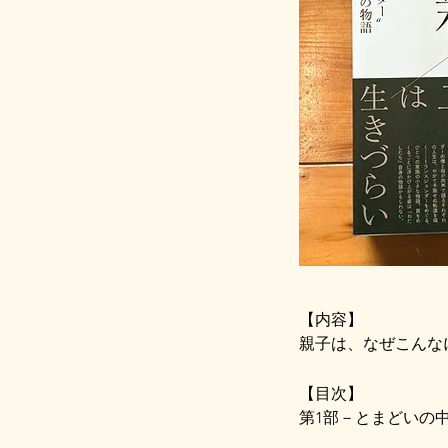
【内容】

親子は、なぜこんな
トランスジェンダー
​【目次】

のカミングアウトを
第1部－とまどいの
序章－親へのカミング