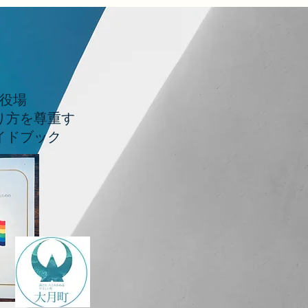
役場
り方を尊重す
イドブック