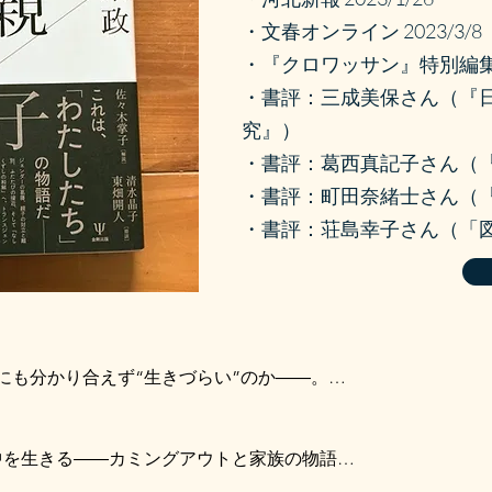
・文春オンライン 2023/3/8
・『クロワッサン』特別編
・書評：三成美保さん（『
究』）
・書評：葛西真記子さん（
・書評：町田奈緒士さん（
・書評：荘島幸子さん（「
にも分かり合えず“生きづらい”のか――。

である“僕”は、幼い頃から抱いてきた違和感が成長と共に膨ら
決意する。

中を生きる――カミングアウトと家族の物語

アウト
