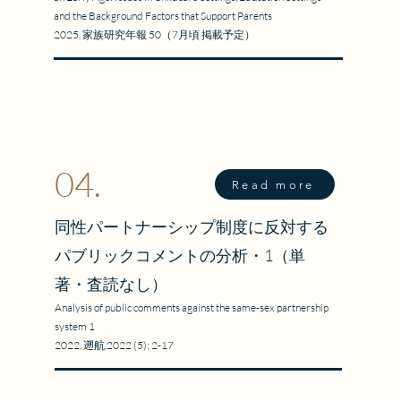
and the Background Factors that Support Parents
畑開人氏（白金高輪
あとがき
2025, 家族研究年報 50（7月頃 掲載予定）
由」は説明できるか
た、家族の物語を紐
04.
Read more
同性パートナーシップ制度に反対する
パブリックコメントの分析・1（単
著・査読なし）
Analysis of public comments against the same-sex partnership
system 1
2022, 遡航,2022 (5): 2-17