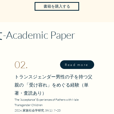
感（幼少期～中学校時代）

書籍を購入する
りたい」ずっと嫌なことばかりで、我慢ばかりで生きてきた。

（高校～大学時代：カミングアウト前）

き叫ぶしかできない僕を見る母親の目は、冷ややかだった。

ウトの明暗（告白と母の背景）

くのに、あの人に愛されなかった思うことが、すごく悲しかった。

文化の咀嚼と変化（母との対話と終戦）

初めて生まれた“夢”（手術～大学受験／生き直し）

Academic Paper
娘が息子になんて。天と地がさかさまになるような気持ちだった。

んてわがままな子なんだ、と。

て

ることはおろか、話を聞くことすら私にはできなかった。

未来　30歳から見た過去

の明暗」より）

ざまで――境界から見えたもの

寄る辺なさと――当事者コミュニティへの帰属と格差

02.
子それぞれの肉声で語られる物語は、溶け合うことなく互いに時
Read more
傷つける私――立場の反転による価値観の瓦解

―。

罪人」――社会での葛藤と劣等感の再燃

トランスジェンダー男性の子を持つ父
るごとに変化する、トランスジェンダーを取り巻く問題が克明
から――他者の関わりと回復への光

行きつ戻りつして進む、母親の本音が生々しく語られるノンフ
親の 「受け容れ」をめぐる経験（単
ない複雑な想い。理解とは何か。共に生きるとは何か。この小
でも共に――親子の10年間の結論

著・査読あり）
たしたち」自身の姿を見出さずにはいられない。

わたしたち」

The “Acceptance” Experiences of Fathers with Male
に理解する一助として／佐々木掌子

Transgender Children
ジェンダー・セクシュアリティを専攻する臨床心理士・佐々木
の先――「生きづらさの理由」は説明できるか？／清水晶子・東
2024, 家族社会学研究, 36(1): 7–20
フェミニズム・クィア理論を専攻する清水晶子氏（東京大学）