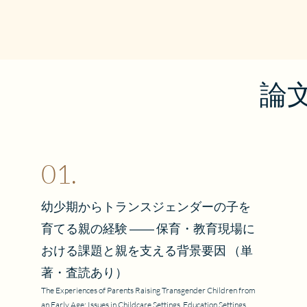
“僕”の語り―

第1章－誕生と違和
       「男にな
第2章－反発と孤独
       でも、泣
第3章－カミングア
       ムカつ
第4章－母と子、異
“母”の語り―

第5章－身体の変化と
論文-
       念願の
       美穂は、な
第2部－長い闇を超え
       受け入れ
序章－22歳から見る
（「カミングアウト
第1章－男と女のは
第2章－心地よさと
01.
“僕”と“母”。親
第3章－傷つく私・
ぬ軌道を描いてゆく―
第4章－「わたしは
幼少期からトランスジェンダーの子を
本書は、年月を重ね
第5章－暗い闇の中
に、戸惑いや葛藤を
育てる親の経験 ―― 保育・教育現場に
族だからこそ伝わら
終章－違ったままで、
おける課題と親を支える背景要因 （単
物語に、どこか「わ
追伸－これからの「
著・査読あり）
解説－本書を立体的
親子の語りを受け、
The Experiences of Parents Raising Transgender Children from
鼎談－願われた幸せ
an Early Age: Issues in Childcare Settings, Education Settings
による「解説」と、