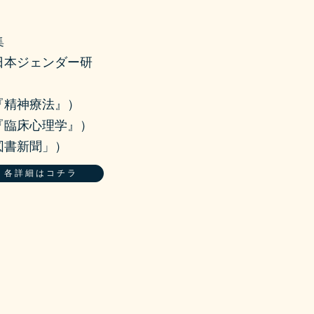
集
日本ジェンダー研
『精神療法』）
『臨床心理学』）
図書新聞」）
各詳細はコチラ
み、ある日、家族へ