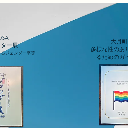
OSA
大月町
ンダー展
​多様な性のあ
えるジェンダー平等
るためのガ