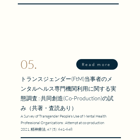
カウンセリングルーム）を迎えた鼎談「願われた幸せの先――
？」を導きの糸に、「違ったままで、でも共に」生きるという
解いていく。
05.
Read more
トランスジェンダー(FtM)当事者のメ
ンタルヘルス専門機関利用に関する実
態調査 : 共同創造(Co-Production)の試
み（共著・査読あり）
A Survey of Transgender People's Use of Mental Health
Professional Organizations : Attempt at co-production
2021, 精神療法, 47 (5): 641-648